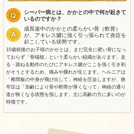
シーバー病とは、かかとの中で何が起きて
いるのですか？
成長途中のかかとの柔らかい骨（軟骨）
が、アキレス腱に強く引っ張られて炎症を
起こしている状態です。
10歳前後のお子様のかかとは、まだ完全に硬い骨になっ
ておらず「骨端核」という柔らかい組織があります。走
る・跳ねる動作のたびにアキレス腱がここを強く引き剥
がそうとするため、痛みや腫れが生じます。ヘルニアは
「椎間板の中身が飛び出して」神経を圧迫しますが、狭
窄症は「加齢により骨や靭帯が厚くなって」神経の通り
道が狭くなる状態を指します。主に高齢の方に多いのが
特徴です。