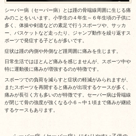
シーバー病（セーバー病）とは踵の骨端線周囲に生じる痛
みのことをいいます。
小学生の４年生～６年生頃の子供に
多く、体操や剣道などの素足で行うスポーツや、サッカ
ー、バスケットなど走ったり、ジャンプ動作を繰り返すス
ポーツで発症する子どもが多いです。
症状は踵の内側や外側など踵周囲に痛みを生じます。
日常生活ではほとんど痛みを感じませんが、スポーツ中や
特に運動後に痛みが増強するのが特徴です。
スポーツでの負荷を減らすと症状の軽減がみられますが、
またスポーツを再開すると痛みが出現するケースが多く、
痛みが長引く方も多いのが特徴です。
セーバー病は骨端線
が閉じて骨の強度が強くなる小６～中１頃まで痛みが継続
するケースもあります。