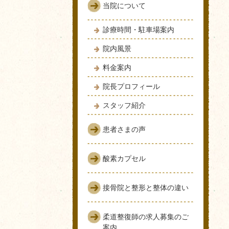
当院について
診療時間・駐車場案内
院内風景
料金案内
院長プロフィール
スタッフ紹介
患者さまの声
酸素カプセル
接骨院と整形と整体の違い
柔道整復師の求人募集のご
案内