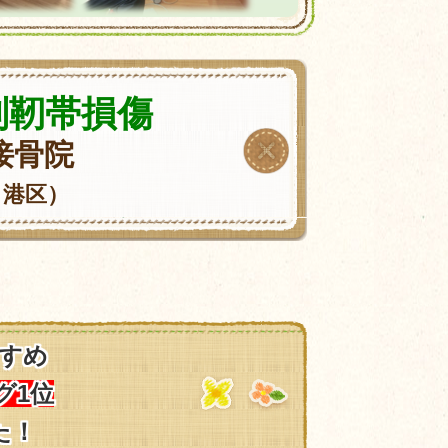
副靭帯損傷
接骨院
・港区）
すめ
グ1位
た！