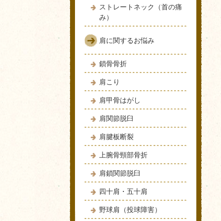
ストレートネック（首の痛
み）
肩に関するお悩み
鎖骨骨折
肩こり
肩甲骨はがし
肩関節脱臼
肩腱板断裂
上腕骨頸部骨折
肩鎖関節脱臼
四十肩・五十肩
野球肩（投球障害）