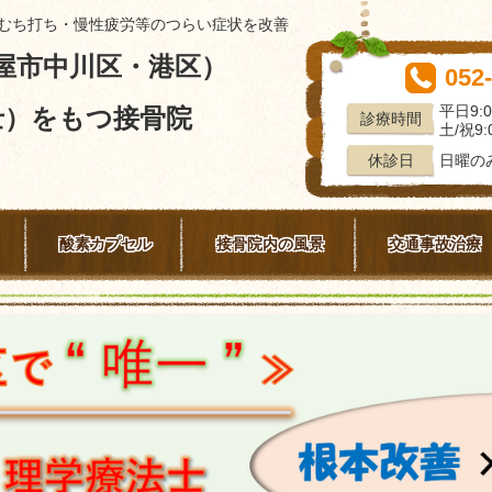
むち打ち・慢性疲労等のつらい症状を改善
屋市中川区・港区）
052
平日9:0
士）をもつ接骨院
診療時間
土/祝9:0
日曜の
休診日
酸素カプセル
接骨院内の風景
交通事故治療