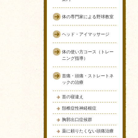
体の専門家による野球教室
ヘッド・アイマッサージ
体の使い方コース（トレー
ニング指導）
首痛・頭痛・ストレートネ
ックの治療
首の寝違え
頚椎症性神経根症
胸郭出口症候群
薬に頼りたくない頭痛治療