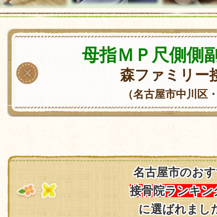
母指ＭＰ尺側側
森ファミリー
（名古屋市中川区
名古屋市のおす
接骨院ランキン
に選ばれまし