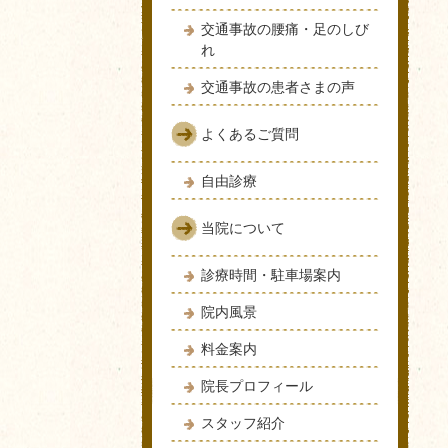
交通事故の腰痛・足のしび
れ
交通事故の患者さまの声
よくあるご質問
自由診療
当院について
診療時間・駐車場案内
院内風景
料金案内
院長プロフィール
スタッフ紹介