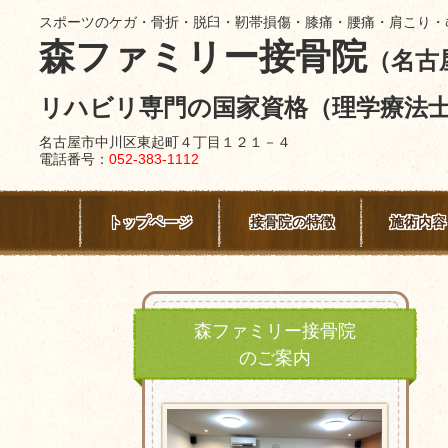
スポーツのケガ・骨折・脱臼・靭帯損傷・膝痛・腰痛・肩こり・
森ファミリー接骨院
（名古
リハビリ専門の国家資格（理学療法
名古屋市中川区東起町４丁目１２１－４
電話番号：
052-383-1112
トップページ
接骨院の特徴
施術内容
森ファミリー接骨院
のご案内