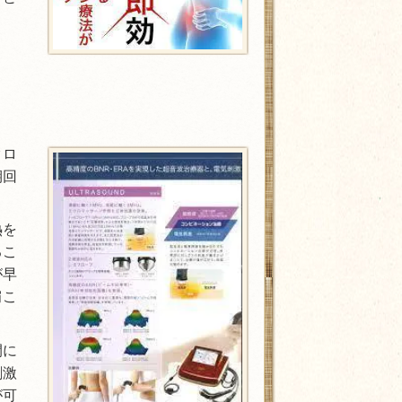
クロ
期回
熱を
るこ
が早
肩こ
。
間に
刺激
が可