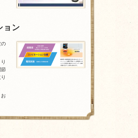
ション
波の
こり
関節
取り
、お