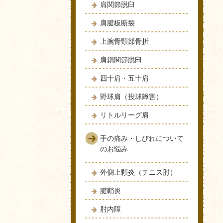
肩関節脱臼
肩腱板断裂
上腕骨頸部骨折
肩鎖関節脱臼
四十肩・五十肩
野球肩（投球障害）
リトルリーグ肩
手の痛み・しびれについて
のお悩み
外側上顆炎（テニス肘）
腱鞘炎
肘内障