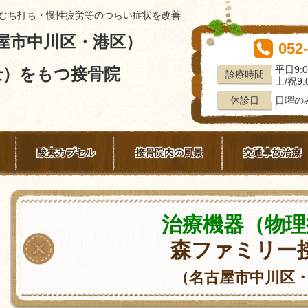
むち打ち・慢性疲労等のつらい症状を改善
屋市中川区・港区）
052
平日9:0
士）をもつ接骨院
診療時間
土/祝9:0
日曜の
休診日
酸素カプセル
接骨院内の風景
交通事故治療
治療機器（物理
森ファミリー
（名古屋市中川区