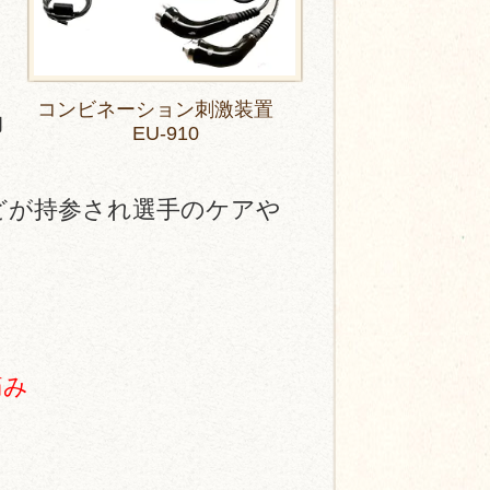
ル
効
コンビネーション刺激装置
効
EU-910
どが持参され選手のケアや
痛み
善