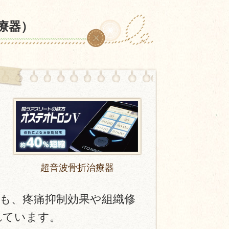
療器）
よ
超音波骨折治療器
も、疼痛抑制効果や組織修
れています。