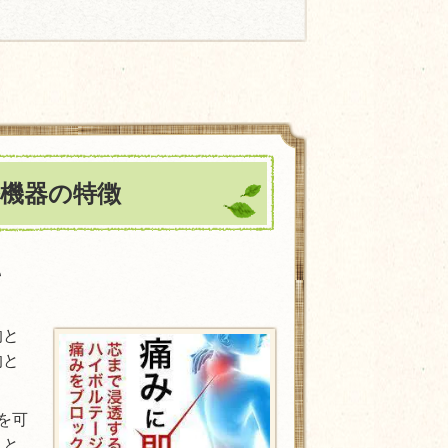
機器の特徴
て
的と
的と
を可
こと