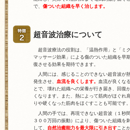
で、
傷ついた組織を早く治します。
超音波治療について
超音波療法の役割は、「温熱作用」と「ミ
マッサージ効果」による傷のついた組織を早
復させる効果を期待できます。
人間には、感じることのできない超音波が
発生させ、
血流を良くします。
血流が良くな
とで、壊れた組織への栄養が行き届き、回復
くなります。また、熱によって筋肉がほぐれ
りや硬くなった筋肉をほぐすことも可能です
人間の手では、再現できない超音波（１秒
３００万回の振動）により、傷ついた組織を
して、
自然治癒能力を最大限に引き出す
こと