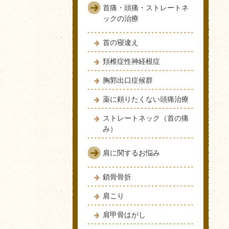
首痛・頭痛・ストレートネ
ックの治療
首の寝違え
頚椎症性神経根症
胸郭出口症候群
薬に頼りたくない頭痛治療
ストレートネック（首の痛
み）
肩に関するお悩み
鎖骨骨折
肩こり
肩甲骨はがし