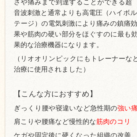
さや痛みまで到達することができる超
音波刺激と通常よりも高電圧（ハイボ
テージ）の電気刺激により痛みの鎮痛
果や筋肉の硬い部分をほぐすのに最も
果的な治療機器になります。
（リオオリンピックにもトレーナーな
治療に使用されました）
【こんな方におすすめ】
ぎっくり腰や寝違いなど急性期の
強い
肩こりや腰痛など慢性的な
筋肉のコリ
ケガや固定後に硬くなった組織の改