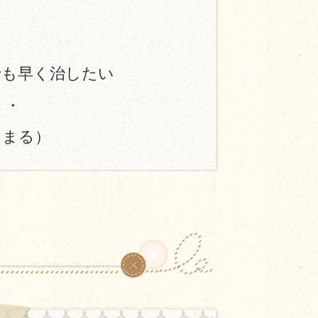
でも早く治したい
・・
たまる）