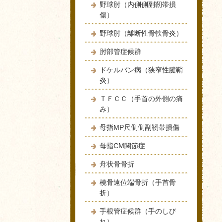
野球肘（内側側副靭帯損
傷）
野球肘（離断性骨軟骨炎）
肘部管症候群
ドケルバン病（狭窄性腱鞘
炎）
ＴＦＣＣ（手首の外側の痛
み）
母指MP尺側側副靭帯損傷
母指CM関節症
舟状骨骨折
橈骨遠位端骨折（手首骨
折）
手根管症候群（手のしび
れ）