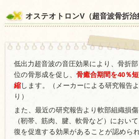
オステオトロンV（超音波骨折治
低出力超音波の音圧効果により、骨折部
位の骨形成を促し、
骨癒合期間を40％短
縮
します。（メーカーによる研究報告
り）
また、最近の研究報告より軟部組織損傷
（靭帯、筋肉、腱、軟骨など）において
復を促進する効果があることが認めら