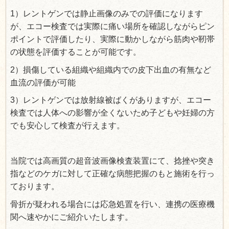
1）レントゲンでは静止画像のみでの評価になります
が、エコー検査では実際に痛い場所を確認しながらピン
ポイントで評価したり、実際に動かしながら筋肉や靭帯
の状態を評価することが可能です。
2）損傷している組織や組織内での皮下出血の有無など
血流の評価が可能
3）レントゲンでは放射線被ばくがありますが、エコー
検査では人体への影響が全くないため子どもや妊婦の方
でも安心して検査が行えます。
当院では高画質の超音波画像検査装置にて、捻挫や突き
指などのケガに対して正確な病態把握のもと施術を行っ
ております。
骨折が疑われる場合には応急処置を行い、
連携の医療機
関へ速やかにご紹介いたします。