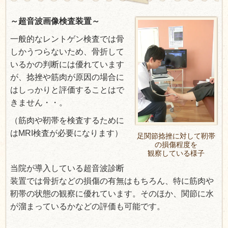
～超音波画像検査装置～
一般的なレントゲン検査では骨
しかうつらないため、骨折して
いるかの判断には優れています
が、捻挫や筋肉が原因の場合に
はしっかりと評価することはで
きません・・。
（筋肉や靭帯を検査するために
はMRI検査が必要になります）
足関節捻挫に対して靭帯
の損傷程度を
観察している様子
当院が導入している
超音波診断
装置では骨折などの損傷の有無はもちろん、特に筋肉や
靭帯の状態の観察に優れています。
そのほか、
関節に水
が溜まっているかなどの評価も可能です。