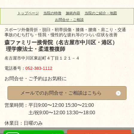
トップページ
当院の特徴
施術内容
当院のご紹介・地図
お問合せ・ご相談
スポーツ外傷骨折・脱臼・靭帯損傷・膝痛・腰痛・肩こり・交通
事故のむち打ち・怪我・慢性的な疲れ等のつらい症状を改善
森ファミリー接骨院（名古屋市中川区・港区）
理学療法士・柔道整復師
名古屋市中川区東起町４丁目１２１－４
電話番号：
052-383-1112
お問合せ・ご予約はお気軽に
メールでのお問合せ・ご相談はこちら
営業時間：平日9:00〜12:00 15:30〜21:00
土/祝9:00〜12:00 13:30〜18:00
休業日：日曜のみ
LINEで24時間予約受付中！