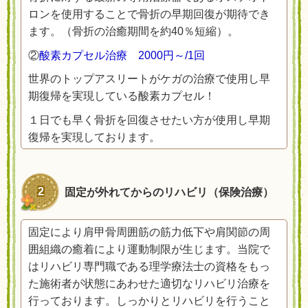
ロンを使用することで骨折の早期回復が期待でき
ます。（骨折の治癒期間を約40％短縮）。
②
酸素カプセル治療 2000円～/1回
世界のトップアスリートがケガの治療で使用し早
期復帰を実現している酸素カプセル！
１日でも早く骨折を回復させたい方が使用し早期
復帰を実現しております。
2
固定が外れてからのリハビリ（保険治療
）
固定により肩甲骨周囲筋の筋力低下や肩関節の周
囲組織の癒着により運動制限が生じます。当院で
はリハビリ専門職である理学療法士の資格をもっ
た施術者が状態にあわせた適切なリハビリ治療を
行っております。しっかりとリハビリを行うこと