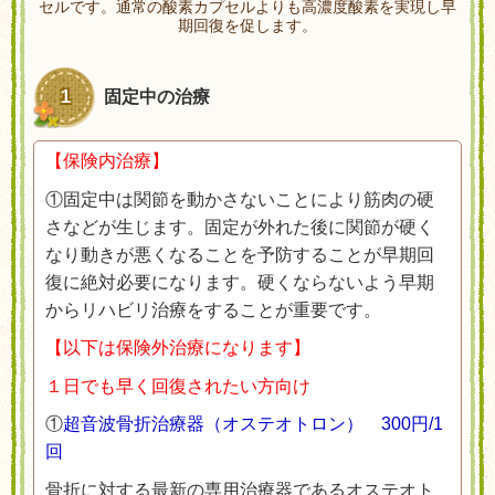
セルです。通常の酸素カプセルよりも高濃度酸素を実現し早
期回復を促します。
1
固定中の治療
【保険内治療】
①固定中は関節を動かさないことにより筋肉の硬
さなどが生じます。固定が外れた後に関節が硬く
なり動きが悪くなることを予防することが早期回
復に絶対必要になります。硬くならないよう早期
からリハビリ治療をすることが重要です。
【以下は保険外治療になります】
１日でも早く回復されたい方向け
①
超音波骨折治療器（オステオトロン） 300円/1
回
骨折に対する最新の専用治療器であるオステオト