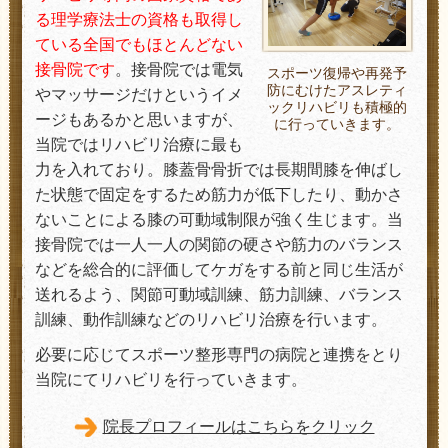
る理学療法士の資格も取得し
ている全国でもほとんどない
接骨院です
。接骨院では電気
スポーツ復帰や再発予
防にむけたアスレティ
やマッサージだけというイメ
ックリハビリも積極的
ージもあるかと思いますが、
に行っていきます。
当院ではリハビリ治療に最も
力を入れており。膝蓋骨骨折では長期間膝を伸ばし
た状態で固定をするため筋力が低下したり、動かさ
ないことによる膝の可動域制限が強く生じます。当
接骨院では一人一人の関節の硬さや筋力のバランス
などを総合的に評価してケガをする前と同じ生活が
送れるよう、関節可動域訓練、筋力訓練、バランス
訓練、動作訓練などの
リハビリ治療を行います。
必要に応じてスポーツ整形専門の病院と連携をとり
当院にて
リハビリを行っていきます。
院長プロフィールはこちらをクリック