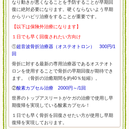
なり動きが悪くなることを予防することが早期回
復に絶対必要になります。硬くならないよう早期
からリハビリ治療をすることが重要です。
【以下は保険外治療になります】
１日でも早く回復されたい方向け
①
超音波骨折治療器（オステオトロン） 300円/1
回
骨折に対する最新の専用治療器であるオステオト
ロンを使用することで骨折の早期回復が期待でき
ます。（骨折の治癒期間を約40％短縮）。
②
酸素カプセル治療 2000円～/1回
世界のトップアスリートがケガの治療で使用し早
期復帰を実現している酸素カプセル！
１日でも早く骨折を回復させたい方が使用し早期
復帰を実現しております。