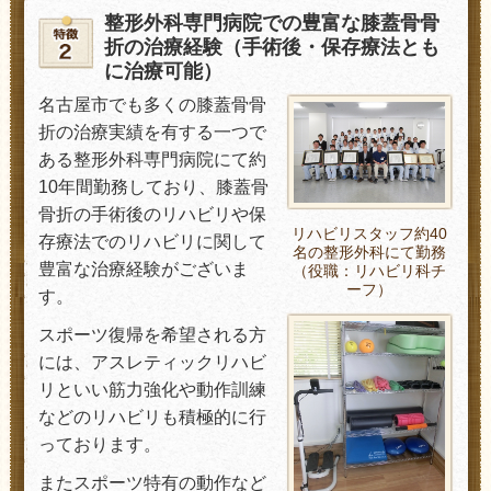
整形外科専門病院での豊富な膝蓋骨骨
折の治療経験（手術後・保存療法とも
に治療可能）
名古屋市でも多くの膝蓋骨骨
折の治療実績を有する一つで
ある整形外科専門病院にて約
10年間勤務しており、膝蓋骨
骨折の手術後のリハビリや保
リハビリスタッフ約40
存療法でのリハビリに関して
名の整形外科にて勤務
豊富な治療経験がございま
（役職：リハビリ科チ
ーフ）
す。
スポーツ復帰を希望される方
には、アスレティックリハビ
リといい筋力強化や動作訓練
などのリハビリも積極的に行
っております。
またスポーツ特有の動作など