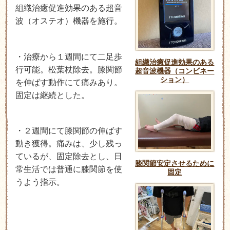
組織治癒促進効果のある超音
波（オステオ）機器を施行。
・治療から１週間にて二足歩
組織治癒促進効果のある
行可能。松葉杖除去。膝関節
超音波機器（コンビネー
ション）
を伸ばす動作にて痛みあり。
固定は継続とした。
・２週間にて膝関節の伸ばす
動き獲得。痛みは、少し残っ
ているが、固定除去とし、日
膝関節安定させるために
常生活では普通に膝関節を使
固定
うよう指示。