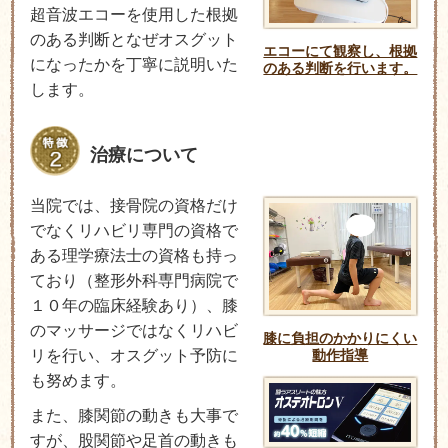
超音波エコーを使用した根拠
のある判断となぜオスグット
エコーにて観察し、根拠
になったかを丁寧に説明いた
のある判断を行います。
します。
治療について
当院では、接骨院の資格だけ
でなくリハビリ専門の資格で
ある理学療法士の資格も持っ
ており（整形外科専門病院で
１０年の臨床経験あり）、膝
のマッサージではなくリハビ
膝に負担のかかりにくい
動作指導
リを行い、オスグット予防に
も努めます。
また、膝関節の動きも大事で
すが、股関節や足首の動きも