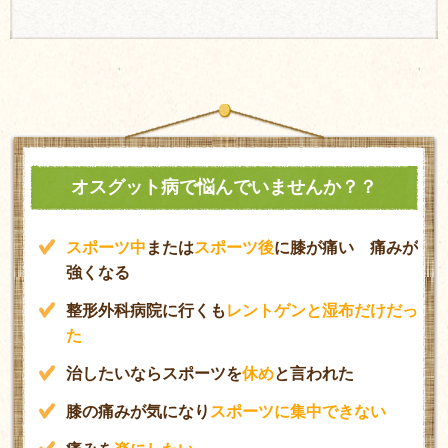
オスグット病で悩んでいませんか？？
スポーツ中
または
スポーツ後
に膝が痛い 痛みが
強くなる
整形外科病院に行くも
レントゲンと湿布だけだっ
た
治したいならスポーツを
休め
と言われた
膝の痛みが気になり
スポーツに集中できない