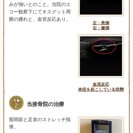
みが強いとのこと。当院のエ
コー観察下にてオスグット周
囲の腫れと、血管反応あり。
左：患側
右：健側
血流反応
炎症を起こしている状態
当接骨院の治療
股関節と足首のストレッチ指
導。