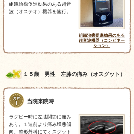
組織治癒促進効果のある超音
波（オステオ）機器を施行。
組織治癒促進効果のある
超音波機器（コンビネー
ション）
１５歳 男性 左膝の痛み（オスグット）
当院来院時
ラグビー時に左膝関節に痛み
あり。１週前より痛み増悪傾
向。整形外科にてオスグット