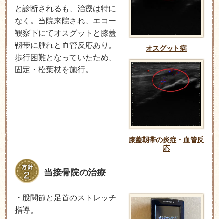
と診断されるも、治療は特に
なく。当院来院され、エコー
観察下にてオスグットと膝蓋
靱帯に腫れと血管反応あり。
オスグット病
歩行困難となっていたため、
固定・松葉杖を施行。
膝蓋靱帯の炎症・血管反
応
当接骨院の治療
・股関節と足首のストレッチ
指導。