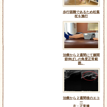
歩行困難であるため松葉
杖を施行
治療から２週間にて膝関
節伸ばしの角度正常範
囲。
治療から２週間後のエコ
ー
左：正常膝