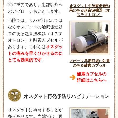
特に重要であり、患部以外へ
オスグットの治療促進効
果のある超音波機器（オ
のアプローチもいたします。
ステオトロン）
当院では、リハビリのみでは
なくオスグットの治療促進効
果のある超音波機器（オステ
オトロン）と酸素カプセルが
あります。これらは
オスグッ
トの痛みを早くひかせるのに
とても効果的です
。
スポーツ早期回復に効果
のある酸素カプセル
酸素カプセルの
詳細はこちらへ
オスグット再発予防リハビリテーション
オスグットは再発することが
多々あります。当院では、再