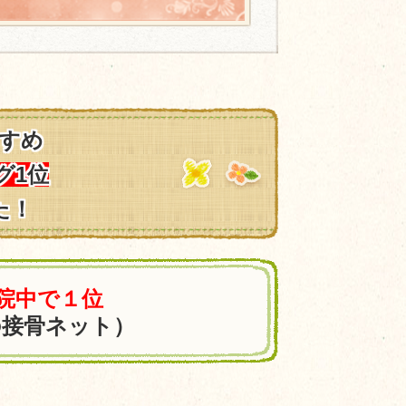
すめ
グ1位
た！
0院中で１位
の接骨ネット）