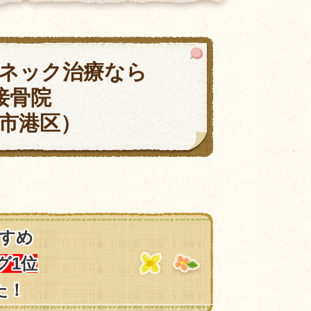
ネック治療なら
接骨院
市港区）
すめ
グ1位
た！