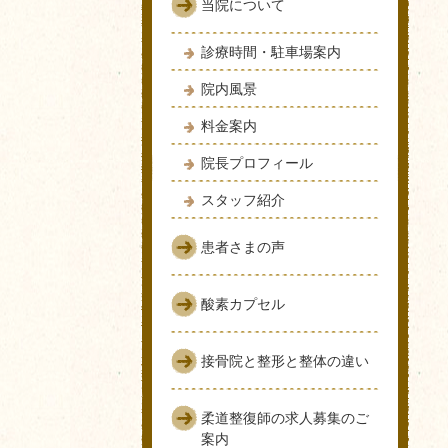
当院について
診療時間・駐車場案内
院内風景
料金案内
院長プロフィール
スタッフ紹介
患者さまの声
酸素カプセル
接骨院と整形と整体の違い
柔道整復師の求人募集のご
案内