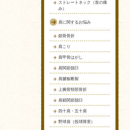
ストレートネック（首の痛
み）
肩に関するお悩み
鎖骨骨折
肩こり
肩甲骨はがし
肩関節脱臼
肩腱板断裂
上腕骨頸部骨折
肩鎖関節脱臼
四十肩・五十肩
野球肩（投球障害）