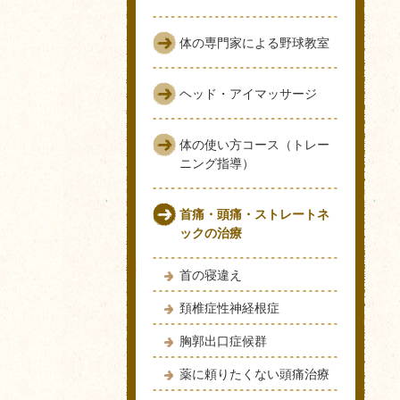
体の専門家による野球教室
ヘッド・アイマッサージ
体の使い方コース（トレー
ニング指導）
首痛・頭痛・ストレートネ
ックの治療
首の寝違え
頚椎症性神経根症
胸郭出口症候群
薬に頼りたくない頭痛治療