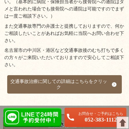
い。（基本的に病院・保険担当者から接骨院への通院はダ
メと言われた場合でも接骨院への通院は可能ですのでまず
は一度ご相談下さい。）
また交通事故専門の弁護士と提携しておりますので、何か
ご相談したいことがあればお気軽に当院へお問い合わせ下
さい。
名古屋市の中川区・港区など交通事故後のむち打ちで多く
の方々がご来院いただいておりますので安心してご相談下
さい。
交通事故治療に関しての詳細はこちらをクリッ
ク
LINEで24時間予約受付中！
052-383-1112
患者さまの声