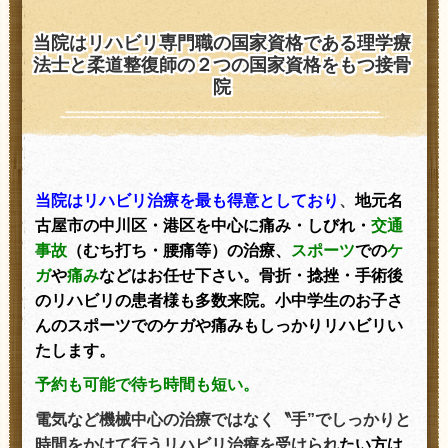
当院はリハビリ専門職の国家資格である理学療
法士と柔道整復師の２つの国家資格をもつ接骨
院
当院はリハビリ治療を最も得意としており
、
地元名
古屋市の中川区・港区を中心に痛み・しびれ・
交通
事故
（むち打ち・腰痛
等）の治療、
スポーツ
での
ケ
ガ
や
痛み
などはお任せ下さい。骨折・捻挫・手術後
のリハビリの患者様も多数来院。小中学生のお子さ
んのスポーツでのケガや痛みもしっかりリハビリい
たします。
予約も可能で待ち時間も短い。
電気など機械中心の治療ではなく〝手”でしっかりと
時間をかけて行うリハビリ治療を受けられ
たい方は