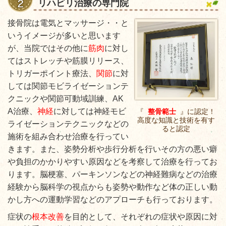
リハビリ治療の専門院
接骨院は電気とマッサージ・・と
いうイメージが多いと思います
が、当院ではその他に
筋肉
に対し
てはストレッチや筋膜リリース、
トリガーポイント療法、
関節
に対
しては関節モビライゼーションテ
クニックや関節可動域訓練、AK
A治療、
神経
に対しては神経モビ
『
整骨範士
』に認定！
高度な知識と技術を有す
ライゼーションテクニックなどの
ると認定
施術を組み合わせ治療を行ってい
きます。また、姿勢分析や歩行分析を行いその方の悪い癖
や負担のかかりやすい原因などを考察して治療を行ってお
ります。脳梗塞、パーキンソンなどの神経難病などの治療
経験から脳科学の視点からも姿勢や動作など体の正しい動
かし方への運動学習などのアプローチも行っております。
症状の
根本改善
を目的として、それぞれの症状や原因に対