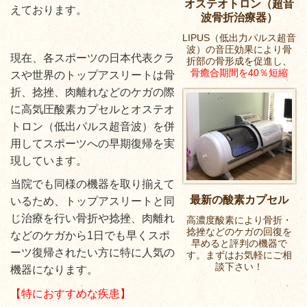
オステオトロン（超音
えております。
波骨折治療器）
LIPUS（低出力パルス超音
波）の音圧効果により骨
現在、各スポーツの日本代表クラ
折部の骨形成を促進し、
骨癒合期間を40％短縮
スや世界のトップアスリートは骨
折、捻挫、肉離れなどのケガの際
に高気圧酸素カプセルとオステオ
トロン（低出パルス超音波）を併
用してスポーツへの早期復帰を実
現しています。
当院でも同様の機器を取り揃えて
最新の酸素カプセル
いるため、トップアスリートと同
じ治療を行い骨折や捻挫、肉離れ
高濃度酸素により骨折・
捻挫などのケガの回復を
などのケガから1日でも早くスポ
早めると評判の機器で
ーツ復帰されたい方に特に人気の
す。まずはお気軽にご相
談下さい！
機器になります。
【特におすすめな疾患】