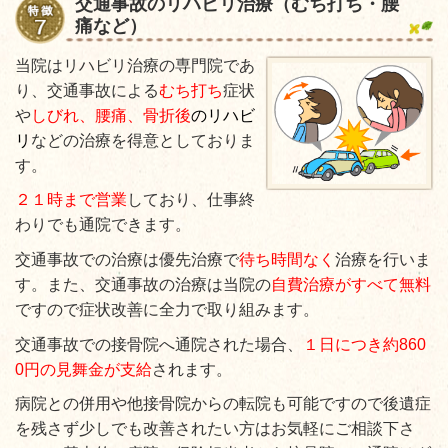
交通事故のリハビリ治療（むち打ち・腰
痛など）
当院はリハビリ治療の専門院であ
り、交通事故による
むち打ち
症状
や
しびれ、腰痛、骨折後
のリハビ
リ
などの治療を得意としておりま
す。
２１時まで営業
しており、仕事終
わりでも通院できます。
交通事故での治療は優先治療で
待ち時間なく
治療を行いま
す。また、交通事故の治療は当院の
自費治療がすべて無料
ですので症状改善に全力で取り組みます。
交通事故での接骨院へ通院された場合、
１日につき約860
0円の見舞金が支給
されます。
病院との併用や他接骨院からの転院も可能ですので後遺症
を残さず少しでも改善されたい方はお気軽にご相談下さ