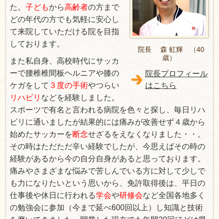
た。
子ども
から
高齢者
の方まで
どの年代の方でも気軽に安心し
て来院していただける院を目指
しております。
院長 森 虹輝 （40
歳）
また私自身、高校時代にサッカ
ーで腰椎椎間板ヘルニアや膝の
院長プロフィール
ケガをして
３度の手術
やつらい
はこちら
リハビリ
などを経験しました。
スポーツで有名と言われる病院を色々と探し、毎日リハ
ビリに通いましたが結果的には痛みが改善せず４歳から
始めたサッカーを
断念
せざるをえなくなりました・・。
その時はただただ辛い経験でしたが、今思えばその時の
経験があるから今の自分自身があると思っております。
痛みやさまざまな悩みで苦しんでいる方に対して少しで
も力になりたいという思いから、免許取得後は、平日の
仕事後や休日に行われる
学会
や
研修会
など全国各地多く
の勉強会に参加（今まで延べ600回以上）し知識と技術