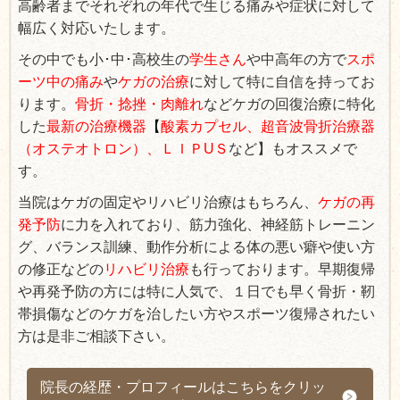
高齢者までそれぞれの年代で生じる痛みや症状に対して
幅広く対応いたします。
その中でも小･中･高校生の
学生さん
や中高年の方で
スポ
ーツ中の痛み
や
ケガの治療
に対して特に自信を持ってお
ります。
骨折・捻挫・肉離れ
などケガの回復治療に特化
した
最新の治療機器
【
酸素カプセル、超音波骨折治療器
（オステオトロン）、ＬＩＰU
Ｓ
など
】
もオススメで
す。
当院はケガの固定やリハビリ治療はもちろん、
ケガの再
発予防
に力を入れており、筋力強化、神経筋トレーニン
グ、バランス訓練、動作分析による体の悪い癖や使い方
の修正などの
リハビリ治療
も行っております。早期復帰
や再発予防の方には特に人気で、１日でも早く骨折・靭
帯損傷などのケガを治したい方やスポーツ復帰されたい
方は是非ご相談下さい。
院長の経歴・プロフィールはこちらをクリッ