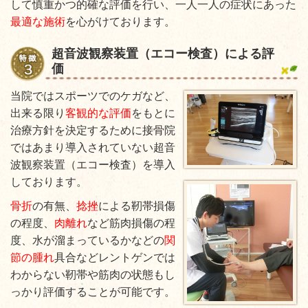
して慎重かつ的確な評価を行い、一人一人の症状にあった
最適な施術
を心がけております。
超音波観察装置（エコー検査）による評
価
当院ではスポーツでのケガなど、
出来る限り
客観的な評価
をもとに
治療方針を決定するために接骨院
ではあまり導入されていない超音
波観察装置（エコー検査）を導入
しております。
骨折
の有無、
捻挫
による靭帯損傷
の程度、
肉離れ
など筋肉損傷の程
度、水が溜まっているかなどの
関
節の腫れ
具合などレントゲンでは
わからない靭帯や筋肉の状態もし
っかり評価することが可能です。