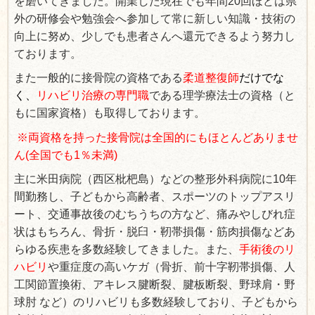
を磨いてきました。開業した現在でも年間20回ほどは県
外の研修会や勉強会へ参加して常に新しい知識・技術の
向上に努め、少しでも患者さんへ還元できるよう努力し
ております。
また一般的に接骨院の資格である
柔道整復師
だけでな
く、
リハビリ治療の専門職
である理学療法士の資格（と
もに国家資格）も取得しております。
※
両資格を持った接骨院は全国的にもほとんどありませ
ん(全国でも1％未満)
主に米田病院（西区枇杷島）などの整形外科病院に10年
間勤務し、子どもから高齢者、スポーツのトップアスリ
ート、交通事故後のむちうちの方など、痛みやしびれ症
状はもちろん、骨折・脱臼・靭帯損傷・筋肉損傷などあ
らゆる疾患を多数経験してきました。また、
手術後のリ
ハビリ
や重症度の高いケガ（骨折、前十字靭帯損傷、人
工関節置換術、アキレス腱断裂、腱板断裂、野球肩・野
球肘
など
）のリハビリも多数経験しており、子どもから