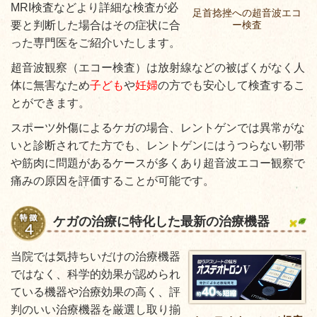
MRI検査などより詳細な検査が必
足首捻挫への超音波エコ
ー検査
要と判断した場合はその症状に合
った専門医をご紹介いたします。
超音波観察（エコー検査）は放射線などの被ばくがなく人
体に無害なため
子ども
や
妊婦
の方でも安心して検査するこ
とができます。
スポーツ外傷によるケガの場合、レントゲンでは異常がな
いと診断されてた方でも、レントゲンにはうつらない靭帯
や筋肉に問題があるケースが多くあり超音波エコー観察で
痛みの原因を評価することが可能です。
ケガの治療に特化した最新の治療機器
当院では気持ちいだけの治療機器
ではなく、科学的効果が認められ
ている機器や治療効果の高く、評
判のいい治療機器を厳選し取り揃