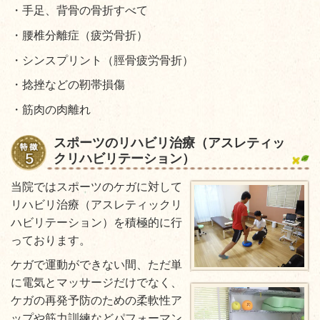
・手足、背骨の骨折すべて
・腰椎分離症（疲労骨折）
・シンスプリント（脛骨疲労骨折）
・捻挫などの靭帯損傷
・筋肉の肉離れ
スポーツのリハビリ治療（アスレティッ
クリハビリテーション）
当院ではスポーツのケガに対して
リハビリ治療（アスレティックリ
ハビリテーション）を積極的に行
っております。
ケガで運動ができない間、ただ単
に電気とマッサージだけでなく、
ケガの再発予防のための柔軟性ア
ップや筋力訓練などパフォーマン