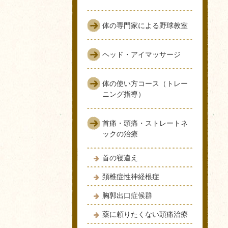
体の専門家による野球教室
ヘッド・アイマッサージ
体の使い方コース（トレー
ニング指導）
首痛・頭痛・ストレートネ
ックの治療
首の寝違え
頚椎症性神経根症
胸郭出口症候群
薬に頼りたくない頭痛治療