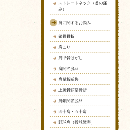
ストレートネック（首の痛
み）
肩に関するお悩み
鎖骨骨折
肩こり
肩甲骨はがし
肩関節脱臼
肩腱板断裂
上腕骨頸部骨折
肩鎖関節脱臼
四十肩・五十肩
野球肩（投球障害）