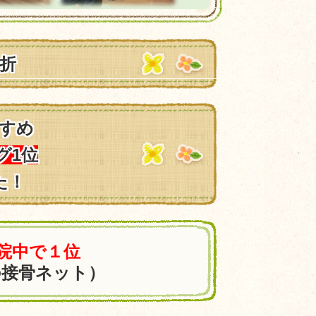
折
すめ
グ1位
た！
0院中で１位
の接骨ネット）