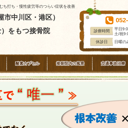
むち打ち・慢性疲労等のつらい症状を改善
屋市中川区・港区）
052
平日9:0
士）をもつ接骨院
診療時間
土/祝9:0
日曜の
休診日
酸素カプセル
接骨院内の風景
交通事故治療