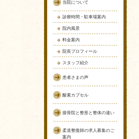
当院について
診療時間・駐車場案内
院内風景
料金案内
院長プロフィール
スタッフ紹介
患者さまの声
酸素カプセル
接骨院と整形と整体の違い
柔道整復師の求人募集のご
案内