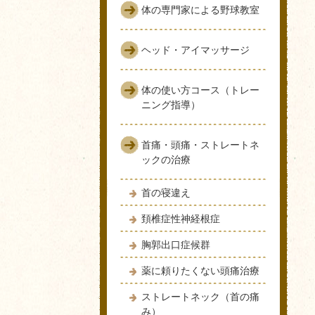
体の専門家による野球教室
ヘッド・アイマッサージ
体の使い方コース（トレー
ニング指導）
首痛・頭痛・ストレートネ
ックの治療
首の寝違え
頚椎症性神経根症
胸郭出口症候群
薬に頼りたくない頭痛治療
ストレートネック（首の痛
み）