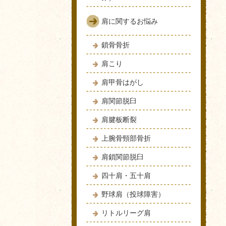
肩に関するお悩み
鎖骨骨折
肩こり
肩甲骨はがし
肩関節脱臼
肩腱板断裂
上腕骨頸部骨折
肩鎖関節脱臼
四十肩・五十肩
野球肩（投球障害）
リトルリーグ肩