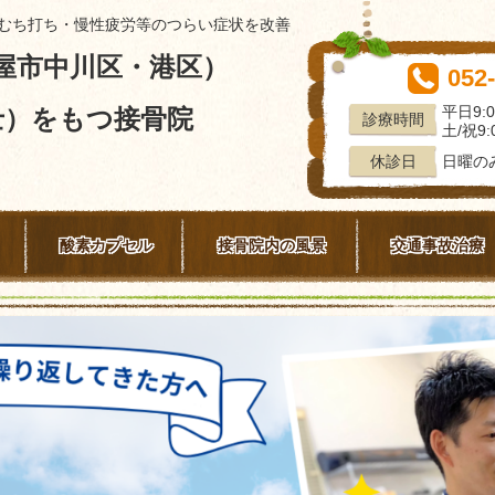
むち打ち・慢性疲労等のつらい症状を改善
屋市中川区・港区）
052
平日9:0
士）をもつ接骨院
診療時間
土/祝9:0
日曜の
休診日
酸素カプセル
接骨院内の風景
交通事故治療