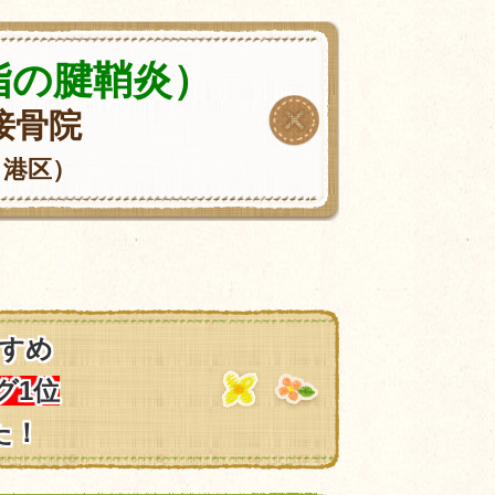
指の腱鞘炎）
接骨院
・港区）
すめ
グ1位
た！