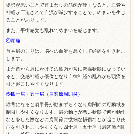
姿勢が悪いことで首まわりの筋肉が硬くなると、血管や
神経が圧迫されて血流が減少することで、めまいを生じ
ることがあります。
また、平衡感覚も乱れてめまいを感じます。
④頭痛
首や肩のこりは、脳への血流を悪くして頭痛を引き起こ
します。
また
首から肩にかけての筋肉が常に緊張状態になってい
ると、交感神経が優位となり
自律神経の乱れから頭痛を
引き起こしやすくなります。
⑤四十肩・五十肩（肩関節周囲炎）
猫背になると肩甲骨が動きずらくなり肩関節の可動域を
制限しやすくなります。肩の動きが悪い状態で何か動作
などをした際などに肩関節に微細な損傷などが起こり炎
症を引き起こしやすくなり四十肩・五十肩（肩関節周囲