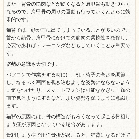
また、背骨の筋肉などが硬くなると肩甲骨も動きづ
らく
なるので、
肩甲骨の周りの運動も行っていくとさらに効
果的です。
猫背では、頭が前に出てしまっていることが多いので、
首から鎖骨、肩甲骨にかけての筋肉の柔軟性を確保し、
必要であればトレーニングなどもしていくことが重要で
す。
姿勢の意識も大切です。
パソコンで作業をする時には、机・椅子の高さを調節
し、なるべく画面を覗き込むような姿勢にならないよう
に気をつけたり、スマートフォンは可能なかぎり、顔の
前で見るようにするなど、よい姿勢を保つように意識し
ます。
猫背の原因には、骨の構造がもろくなって起こる骨粗し
ょう症が原因となっている場合があります。
骨粗しょう症で圧迫骨折が起こると、猫背になるだけで