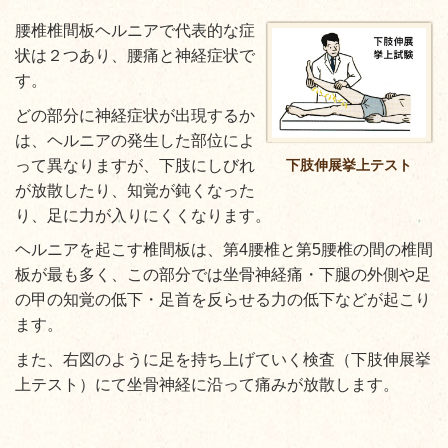
腰椎椎間板ヘルニアで代表的な症
状は２つあり、腰痛と神経症状で
す。
どの部分に神経症状が出現するか
は、ヘルニアの発生した部位によ
下肢伸展挙上テスト
って異なりますが、下肢にしびれ
が放散したり、知覚が鈍くなった
り、足に力が入りにくくなります。
ヘルニアを起こす椎間板は、第4腰椎と第5腰椎の間の椎間
板が最も多く、この部分では坐骨神経痛・下腿の外側や足
の甲の知覚の低下・足首を反らせる力の低下などが起こり
ます。
また、右図のように足を持ち上げていく検査（下肢伸展挙
上テスト）にて坐骨神経に沿って痛みが放散します。