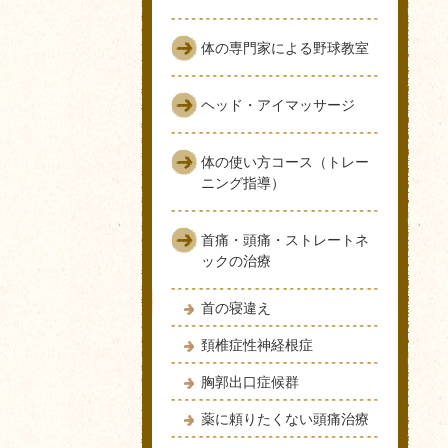
体の専門家による野球教室
ヘッド・アイマッサージ
体の使い方コース（トレー
ニング指導）
首痛・頭痛・ストレートネ
ックの治療
首の寝違え
頚椎症性神経根症
胸郭出口症候群
薬に頼りたくない頭痛治療