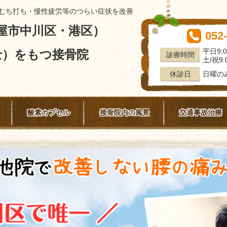
むち打ち・慢性疲労等のつらい症状を改善
屋市中川区・港区）
052
平日9:0
士）をもつ接骨院
診療時間
土/祝9:0
日曜の
休診日
酸素カプセル
接骨院内の風景
交通事故治療