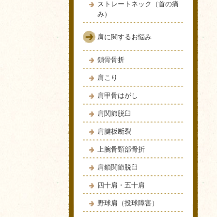
ストレートネック（首の痛
み）
肩に関するお悩み
鎖骨骨折
肩こり
肩甲骨はがし
肩関節脱臼
肩腱板断裂
上腕骨頸部骨折
肩鎖関節脱臼
四十肩・五十肩
野球肩（投球障害）