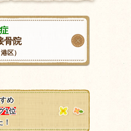
症
接骨院
・港区）
すめ
グ1位
た！