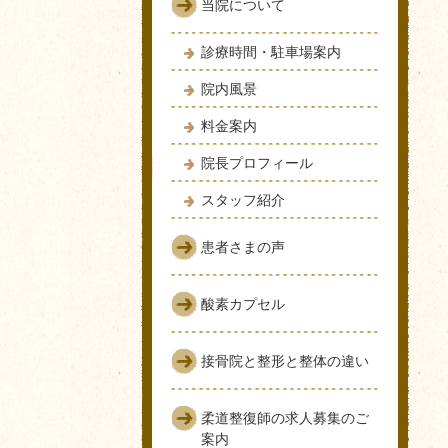
当院について
診療時間・駐車場案内
院内風景
料金案内
院長プロフィール
スタッフ紹介
患者さまの声
酸素カプセル
接骨院と整形と整体の違い
柔道整復師の求人募集のご
案内