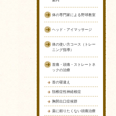
体の専門家による野球教室
ヘッド・アイマッサージ
体の使い方コース（トレー
ニング指導）
首痛・頭痛・ストレートネ
ックの治療
首の寝違え
頚椎症性神経根症
胸郭出口症候群
薬に頼りたくない頭痛治療