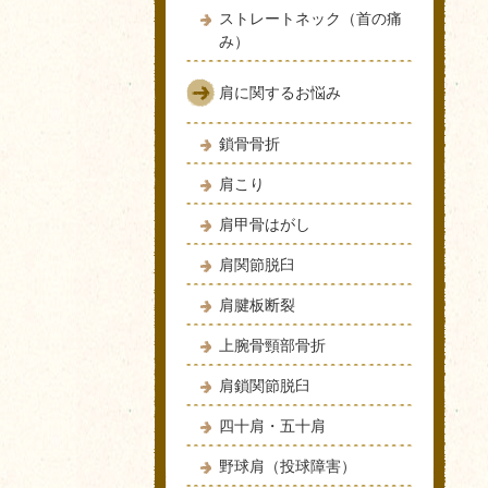
ストレートネック（首の痛
み）
肩に関するお悩み
鎖骨骨折
肩こり
肩甲骨はがし
肩関節脱臼
肩腱板断裂
上腕骨頸部骨折
肩鎖関節脱臼
四十肩・五十肩
野球肩（投球障害）