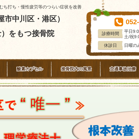
むち打ち・慢性疲労等のつらい症状を改善
屋市中川区・港区）
052
平日9:0
士）をもつ接骨院
診療時間
土/祝9:0
日曜の
休診日
酸素カプセル
接骨院内の風景
交通事故治療