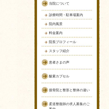
当院について
診療時間・駐車場案内
院内風景
料金案内
院長プロフィール
スタッフ紹介
患者さまの声
酸素カプセル
接骨院と整形と整体の違い
柔道整復師の求人募集のご
案内