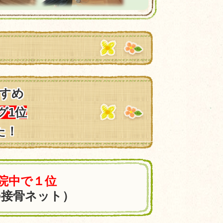
すめ
グ1位
た！
0院中で１位
の接骨ネット）