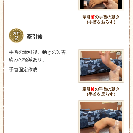
牽引
前
の手首の動き
（手首をおろす）
牽引後
手首の牽引後、動きの改善、
痛みの軽減あり。
手首固定作成。
牽引
後
の手首の動き
（手首を反らす）