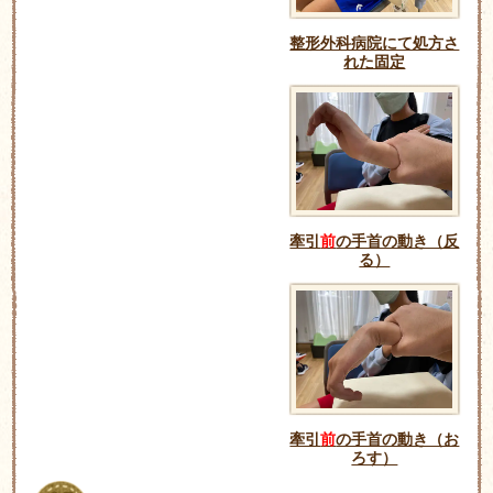
整形外科病院にて処方さ
れた固定
牽引
前
の手首の動き（反
る）
牽引
前
の手首の動き（お
ろす）