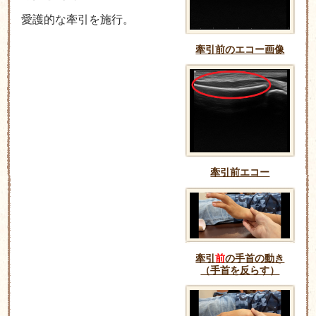
愛護的な牽引を施行。
牽引前のエコー画像
牽引前エコー
牽引
前
の手首の動き
（手首を反らす）