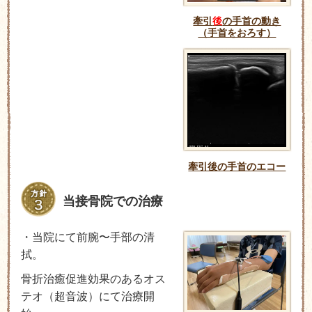
牽引
後
の手首の動き
（手首をおろす）
牽引後の手首のエコー
当接骨院での治療
・当院にて前腕〜手部の清
拭。
骨折治癒促進効果のあるオス
テオ（超音波）にて治療開