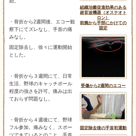
始。
組織治癒促進効果のある
超音波機器（オステオト
ロン）
・骨折から2週間後、エコー観
前腕から手部にかけての
固定
察下にてズレなし、手首の痛
みなし。
固定除去し、徐々に運動開始
とした。
・骨折から３週間にて、日常
生活、野球のキャッチボール
受傷から2週間のエコー
程度の強さを許可。痛みは出
ておらず問題なし。
・骨折から４週後にて、野球
フル参加。痛みなく、スポー
固定除去後の手首初運動
ツできているとのこと。手首