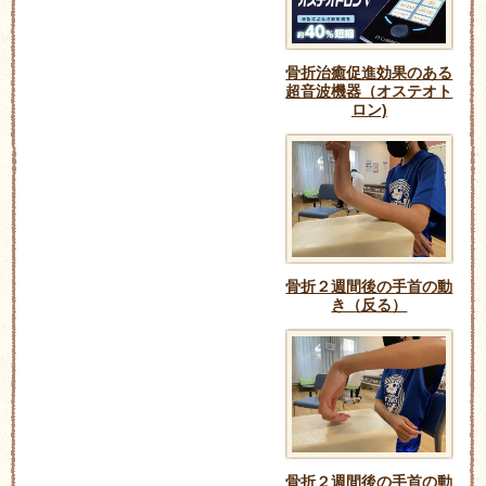
骨折治癒促進効果のある
超音波機器（オステオト
ロン)
骨折２週間後の手首の動
き（反る）
骨折２週間後の手首の動