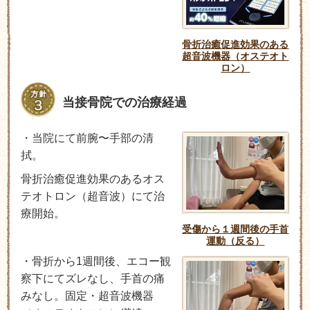
骨折治癒促進効果のある
超音波機器（オステオト
ロン）
当接骨院での治療経過
・当院にて前腕〜手部の清
拭。
骨折治癒促進効果のあるオス
テオトロン（超音波）にて治
療開始。
受傷から１週間後の手首
運動（反る）
・骨折から1週間後、エコー観
察下にてズレなし、手首の痛
みなし。固定・超音波機器