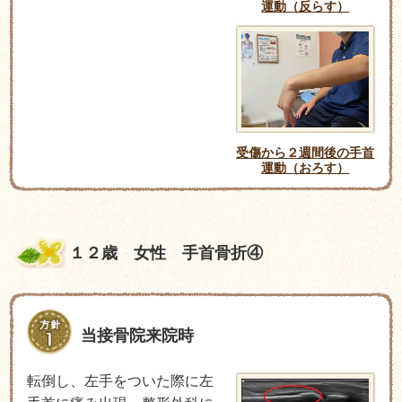
運動（反らす）
受傷から２週間後の手首
運動（おろす）
１２歳 女性 手首骨折④
当接骨院来院時
転倒し、左手をついた際に左