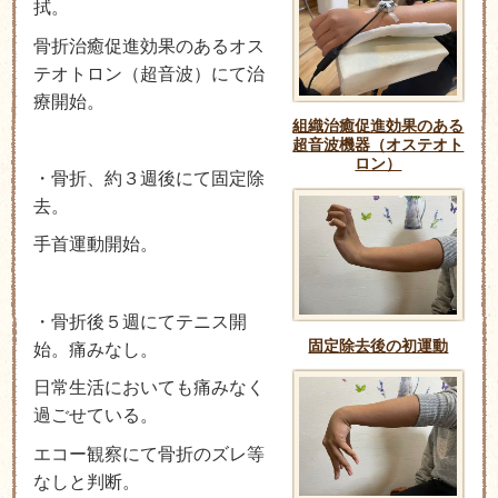
拭。
骨折治癒促進効果のあるオス
テオトロン（超音波）にて治
療開始。
組織治癒促進効果のある
超音波機器（オステオト
ロン）
・骨折、約３週後にて固定除
去。
手首運動開始。
・骨折後５週にてテニス開
固定除去後の初運動
始。痛みなし。
日常生活においても痛みなく
過ごせている。
エコー観察にて骨折のズレ等
なしと判断。