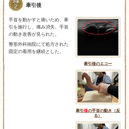
牽引後
手首を動かすと痛いため、牽
引を施行し、痛み消失。手首
の動き改善が見られた。
整形外科病院にて処方された
固定の着用を継続とした。
牽引後のエコー
牽引
後
の手首の動き（反
る）