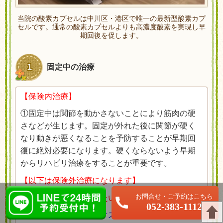
当院の酸素カプセルは中川区・港区で唯一の最新型酸素カプ
セルです。通常の酸素カプセルよりも高濃度酸素を実現し早
期回復を促します。
1
固定中の治療
【保険内治療】
①固定中は関節を動かさないことにより筋肉の硬
さなどが生じます。固定が外れた後に関節が硬く
なり動きが悪くなることを予防することが早期回
復に絶対必要になります。硬くならないよう早期
からリハビリ治療をすることが重要です。
【以下は保険外治療になります】
LINEで24時間予約受付中！
１日でも早く回復されたい方向け
052-383-1112
①
超音波骨折治療器（オステオトロン） 330円