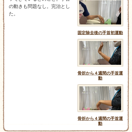
の動きも問題なし。完治とし
た。
固定除去後の手首初運動
骨折から４週間の手首運
動
骨折から４週間の手首運
動