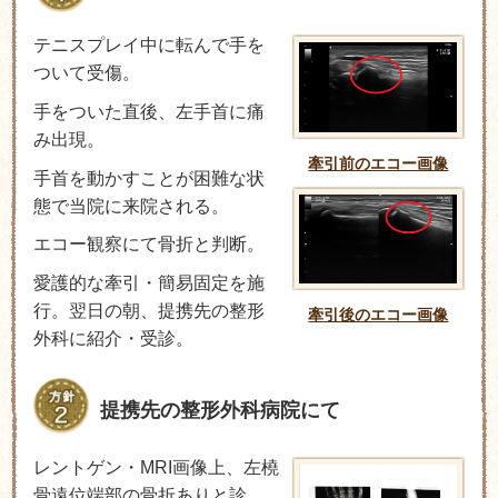
テニスプレイ中に転んで手を
ついて受傷。
手をついた直後、左手首に痛
み出現。
牽引前のエコー画像
手首を動かすことが困難な状
態で当院に来院される。
エコー観察にて骨折と判断。
愛護的な牽引・簡易固定を施
行。翌日の朝、提携先の整形
牽引後のエコー画像
外科に紹介・受診。
提携先の整形外科病院にて
レントゲン・MRI画像上、左橈
骨遠位端部の骨折ありと診