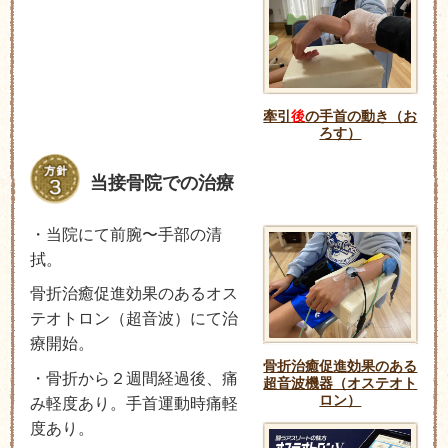
牽引
後
の手首の動き（お
ろす）
当接骨院での治療
・当院にて前腕〜手部の清
拭。
骨折治癒促進効果のあるオス
テオトロン（超音波）にて治
療開始。
骨折治癒促進効果のある
・骨折から２週間経過後、痛
超音波機器（オステオト
ロン）
み軽度あり。手首運動時痛軽
度あり。