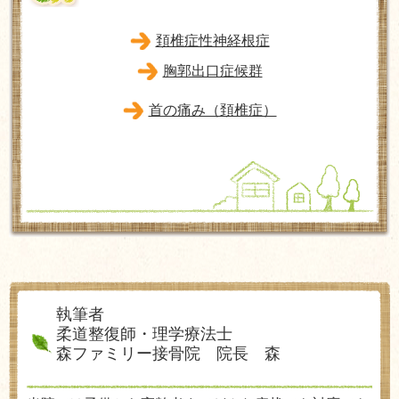
頚椎症性神経根症
胸郭出口症候群
首の痛み（頚椎症）
執筆者
柔道整復師・理学療法士
森ファミリー接骨院 院長 森