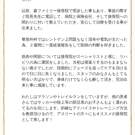
以前、森ファミリー接骨院で受診した事もあり、事故の際す
ぐ院長先生に電話して、病院と保険会社、そして接骨院への
関わりに付いて教えていただき、安心して治療を受ける事が
出来ました。
整形外科ではレントゲン上問題もなく湿布や電気が主だった
為、２週間に一度経過報告をして医師の判断を仰ぎました。
筋肉や関節については接骨院がスペシャリストと感じ、リハ
ビリの為に通院をしました。当初は寝返りするのもままなら
ない痛さでしたが、段階的にフェーズを追ってケアを頂ける
ので日に日に良くなりました。スタッフのみなさんもとても
明るい方ばかりで、身体だけでなく心も解して頂き、完治出
来た事に感謝しています。
わたしはマラソンやトレイルランをしていますが、他の患者
さんではサッカーや陸上等の部活系のお子さんもよく通われ
てるのを目にします。的確なアドバイスやトレーニング方法
を教授頂けるので、アスリートの方々にもオススメの接骨院
として推します！