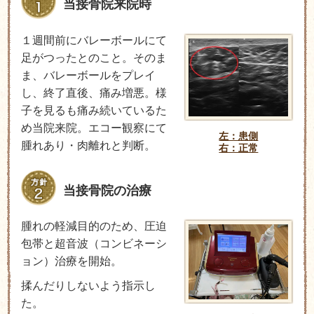
当接骨院来院時
１週間前にバレーボールにて
足がつったとのこと。そのま
ま、バレーボールをプレイ
し、終了直後、痛み増悪。様
子を見るも痛み続いているた
め当院来院。エコー観察にて
左：患側
腫れあり・肉離れと判断。
右：正常
当接骨院の治療
腫れの軽減目的のため、圧迫
包帯と超音波（コンビネーシ
ョン）治療を開始。
揉んだりしないよう指示し
た。