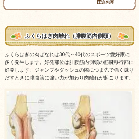
圧迫包帯
ふくらはぎ肉離れ（腓腹筋内側頭）
ふくらはぎの肉ばなれは30代～40代のスポーツ愛好家に
多く発生します。好発部位は腓腹筋内側頭の筋腱移行部に
好発します。ジャンプやダッシュの際につま先で強く蹴り
だすときに腓腹筋に強い力が加わり肉離れが起こります。