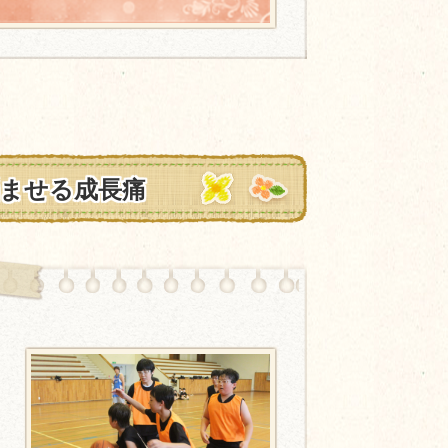
ませる成長痛
診
オ
、