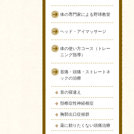
体の専門家による野球教室
ヘッド・アイマッサージ
体の使い方コース（トレー
ニング指導）
首痛・頭痛・ストレートネ
ックの治療
首の寝違え
頚椎症性神経根症
胸郭出口症候群
薬に頼りたくない頭痛治療