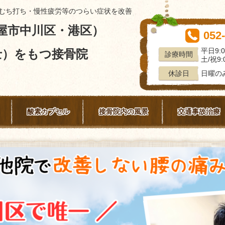
むち打ち・慢性疲労等のつらい症状を改善
屋市中川区・港区）
052
平日9:0
士）をもつ接骨院
診療時間
土/祝9:0
日曜の
休診日
酸素カプセル
接骨院内の風景
交通事故治療