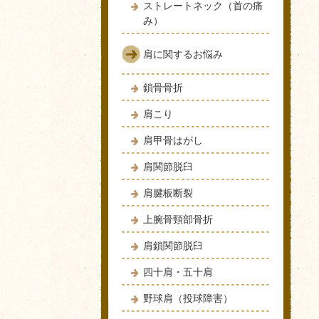
ストレートネック（首の痛
み）
肩に関するお悩み
鎖骨骨折
肩こり
肩甲骨はがし
肩関節脱臼
肩腱板断裂
上腕骨頸部骨折
肩鎖関節脱臼
四十肩・五十肩
野球肩（投球障害）