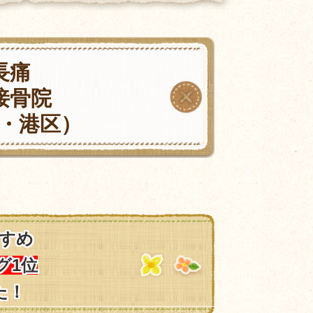
長痛
接骨院
・港区）
すめ
グ1位
た！