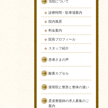
当院について
診療時間・駐車場案内
院内風景
料金案内
院長プロフィール
スタッフ紹介
患者さまの声
酸素カプセル
接骨院と整形と整体の違い
柔道整復師の求人募集のご
案内